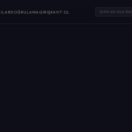
LILAR
DOĞRULAMA
GIRIŞ
KAYIT OL