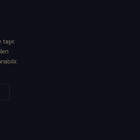
taşır.
ilen
abilir.