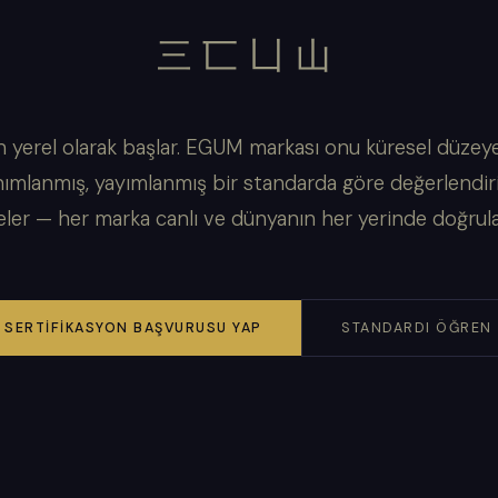
三匸凵山
 yerel olarak başlar. EGUM markası onu küresel düzeye 
ımlanmış, yayımlanmış bir standarda göre değerlendir
eler — her marka canlı ve dünyanın her yerinde doğrulan
SERTIFIKASYON BAŞVURUSU YAP
STANDARDI ÖĞREN