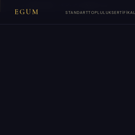
You are on
egum.com.br
— EGUM’s official
Brazil
endpoint.
EGUM
STANDART
TOPLULUK
SERTIFIKA